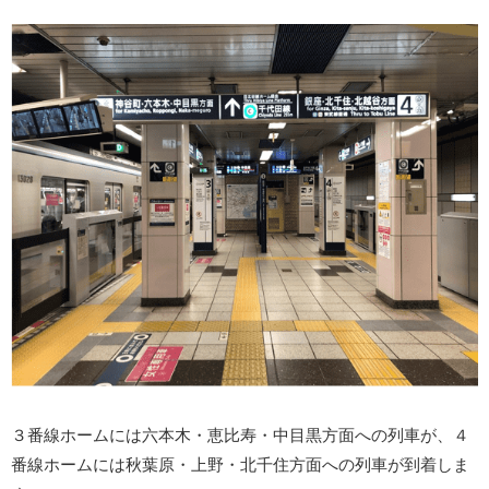
３番線ホームには六本木・恵比寿・中目黒方面への列車が、４
番線ホームには秋葉原・上野・北千住方面への列車が到着しま