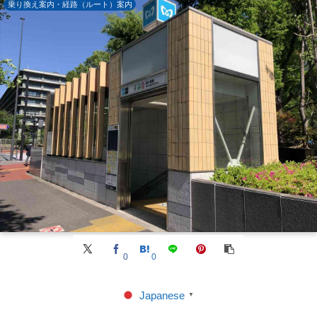
乗り換え案内・経路（ルート）案内
0
0
Japanese
▼