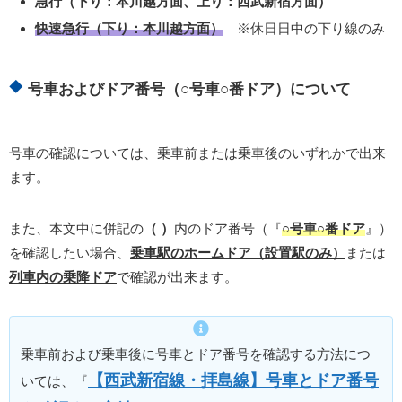
急行（下り：本川越方面、上り：西武新宿方面）
快速急行（下り：本川越方面）
※休日日中の下り線のみ
号車およびドア番号（○号車○番ドア）について
号車の確認については、乗車前または乗車後のいずれかで出来
ます。
また、本文中に併記の
（ ）
内のドア番号（『
○号車○番ドア
』）
を確認したい場合、
乗車駅のホームドア（設置駅のみ）
または
列車内の乗降ドア
で確認が出来ます。
乗車前および乗車後に号車とドア番号を確認する方法につ
【西武新宿線・拝島線】号車とドア番号
いては、『