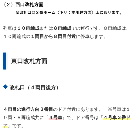
列車は
１０両編成
または
８両編成
での運行です。８両編成は、
１０両編成の
１
両目から８両目付近
に停車します。
東口改札方面
改札口（４両目後方）
４両目の進行方向３番目
のドア付近にあります。 ※号車は１
０両・８両編成共に『
４号車
』で、ドア番号は『
４号車３番ド
ア
』です。