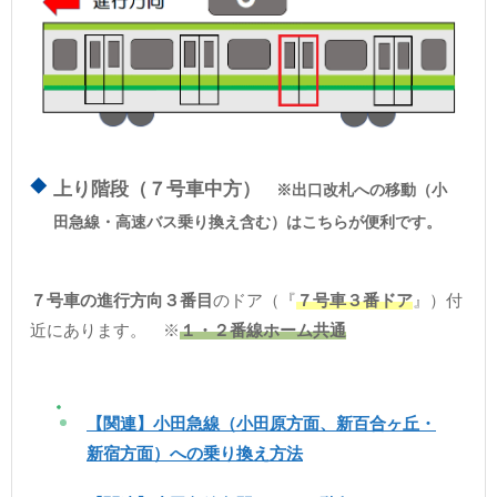
上り階段（７号車中方）
※出口改札への移動（小
田急線・高速バス乗り換え含む）はこちらが便利です。
７号車の進行方向３番目
のドア（『
７号車３番ドア
』）付
近にあります。 ※
１・２番線ホーム共通
【関連】小田急線（小田原方面、新百合ヶ丘・
新宿方面）への乗り換え方法