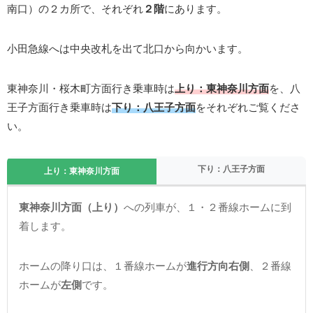
南口）の２カ所で、それぞれ
２階
にあります。
小田急線へは中央改札を出て北口から向かいます。
東神奈川・桜木町方面行き乗車時は
上り：東神奈川方面
を、八
王子方面行き乗車時は
下り：八王子方面
をそれぞれご覧くださ
い。
下り：八王子方面
上り：東神奈川方面
東神奈川方面（上り）
への列車が、１・２番線ホームに到
着します。
ホームの降り口は、１番線ホームが
進行方向右側
、２番線
ホームが
左側
です。