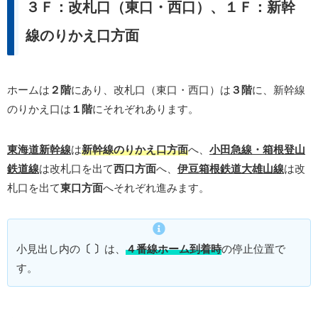
３Ｆ：改札口（東口・西口）、１Ｆ：新幹
線のりかえ口方面
ホームは
２階
にあり、改札口（東口・西口）は
３階
に、新幹線
のりかえ口は
１階
にそれぞれあります。
東海道新幹線
は
新幹線のりかえ口方面
へ、
小田急線・箱根登山
鉄道線
は改札口を出て
西口方面
へ、
伊豆箱根鉄道大雄山線
は改
札口を出て
東口方面
へそれぞれ進みます。
小見出し内の
〔 〕
は、
４番線ホーム到着時
の停止位置で
す。