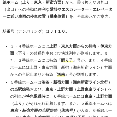
線ホーム（上り：東京・新宿方面）
から、乗り換えや改札口
（出口）への移動に便利な
階段やエスカレーター・エレベータ
ーに近い車両の停車位置（乗車位置）
を、号車表示でご案内。
駅番号（ナンバリング）は
ＪＴ１６
。
３・４番線ホームには
上野・東京方面からの熱海・伊東方
面（下り
）の普通列車および快速列車が到着します。ま
た、３番線ホームには特急『
踊り子
』号が、また、４番線
ホームには上野・東京方面、新宿（湘南新宿ライン）方面
からの当駅止まりと特急『
湘南
』号が到着します。
５番線ホームへは
渋谷・新宿方面（湘南新宿ライン北行）
の当駅始発
および、
東京・上野方面（上野東京ライン）
へ
の列車が
特急退避時
に、６番線ホームには
東京・上野方面
（上り）
がそれぞれ到着します。また、５番線ホームへは
東京・新宿方面の当駅始発（湘南号）
が入線。６番線ホー