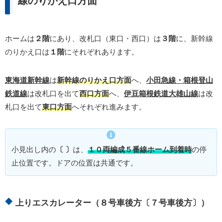
線のりかえ口方面
ホームは
２階
にあり、改札口（東口・西口）は
３階
に、新幹線
のりかえ口は
１階
にそれぞれあります。
東海道新幹線
は
新幹線のりかえ口方面
へ、
小田急線・箱根登山
鉄道線
は改札口を出て
西口方面
へ、
伊豆箱根鉄道大雄山線
は改
札口を出て
東口方面
へそれぞれ進みます。
小見出し内の
〔 〕
は、
１０両編成５番線ホーム到着時
の停
止位置です。ドアの位置は共通です。
上りエスカレーター（８号車後方〔７号車後方〕）