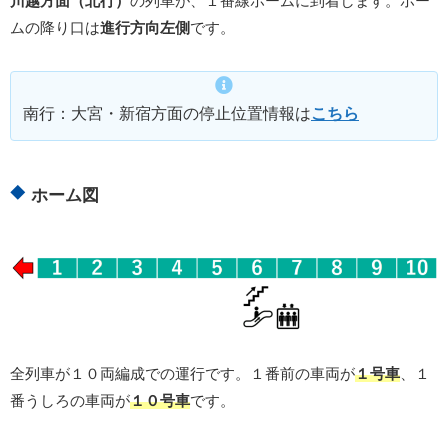
川越方面（北行）
の列車が、１番線ホームに到着します。ホー
ムの降り口は
進行方向左側
です。
南行：大宮・新宿方面の停止位置情報は
こちら
ホーム図
全列車が１０両編成での運行です。１番前の車両が
１号車
、１
番うしろの車両が
１０号車
です。