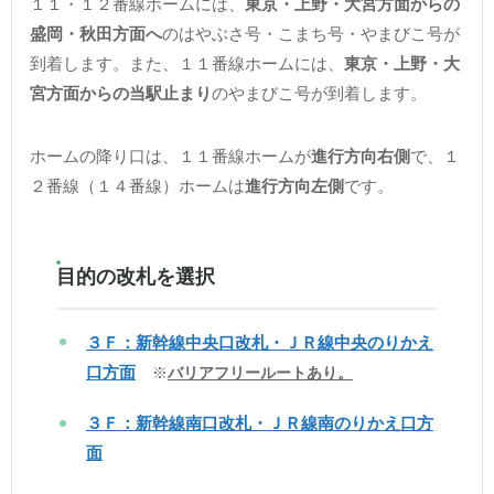
１１・１２番線ホームには、
東京・上野・大宮方面からの
盛岡・秋田方面へ
のはやぶさ号・こまち号・やまびこ号が
到着します。また、１１番線ホームには、
東京・上野・大
宮方面からの当駅止まり
のやまびこ号が到着します。
ホームの降り口は、１１番線ホームが
進行方向右側
で、１
２番線（１４番線）ホームは
進行方向左側
です。
目的の改札を選択
３Ｆ：新幹線中央口改札・ＪＲ線中央のりかえ
口方面
※
バリアフリールートあり。
３Ｆ：新幹線南口改札・ＪＲ線南のりかえ口方
面