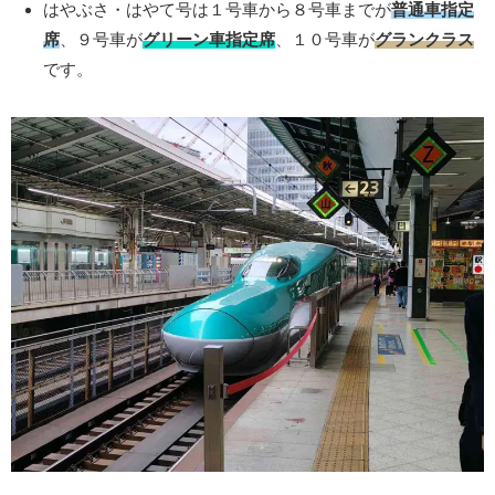
はやぶさ・はやて号は１号車から８号車までが
普通車指定
席
、９号車が
グリーン車指定席
、１０号車が
グランクラス
です。