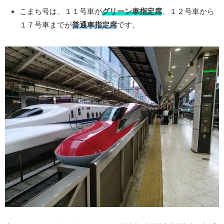
こまち号は、１１号車が
グリーン車指定席
、１２号車から
１７号車までが
普通車指定席
です。