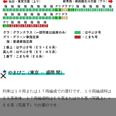
やまびこ（東京 ⇔ 盛岡 間）
列車は１０両または１７両編成での運行です。１０両編成時は
Ｅ５系単体、１７両編成時はＥ５系またはＨ５系（写真上）＋
Ｅ６系（写真下）での運行です。