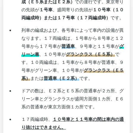
成（Ｅ５系またはＥ２系）
での運行です。東京寄り
の先頭が
１号車
、盛岡寄りの先頭が
１０号車（１０
両編成時）または１７号車（１７両編成時）
です。
列車の編成および、各号車によって車内の設備が異
なります。１７両編成は、１号車から８号車と１２
号車から１７号車が
普通車
、９号車と１１号車が
グ
リーン車
、１０号車が
グランクラス（Ｅ５系）
で
す。１０両編成は、１号車から８号車が普通車、９
号車がグリーン車、１０号車が
グランクラス（Ｅ５
系）
または
普通車（Ｅ２系）
です。
ドアの数は、Ｅ２系とＥ５系の普通車が２カ所、グ
リーン車とグランクラスが盛岡方面側１カ所、Ｅ６
系の普通車が東京方面側１カ所です。
１７両編成時、
１０号車と１１号車の間は車内の通
り抜けはできません。