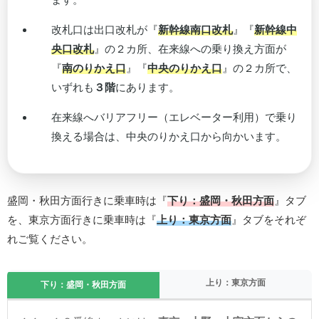
改札口は出口改札が『
新幹線南口改札
』『
新幹線中
央口改札
』の２カ所、在来線への乗り換え方面が
『
南のりかえ口
』『
中央のりかえ口
』の２カ所で、
いずれも
３階
にあります。
在来線へバリアフリー（エレベーター利用）で乗り
換える場合は、中央のりかえ口から向かいます。
盛岡・秋田方面行きに乗車時は『
下り：盛岡・秋田方面
』タブ
を、東京方面行きに乗車時は『
上り：東京方面
』タブをそれぞ
れご覧ください。
上り：東京方面
下り：盛岡・秋田方面