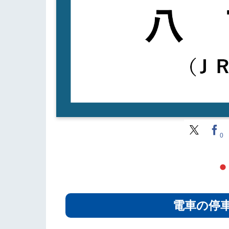
0
電車の停