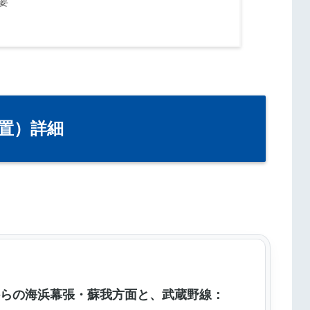
要
置）詳細
からの海浜幕張・蘇我方面と、武蔵野線：