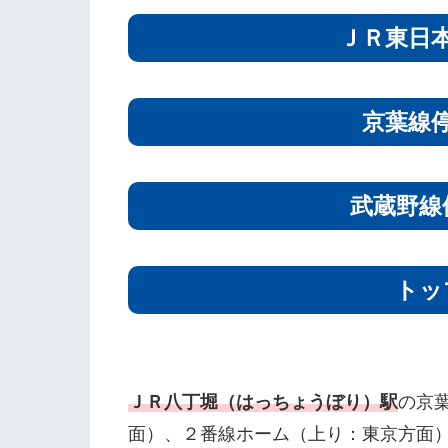
ＪＲ東日
京葉線
武蔵野線
トッ
ＪＲ八丁堀（はっちょうぼり）駅
の京
面）、２番線ホーム（上り：東京方面