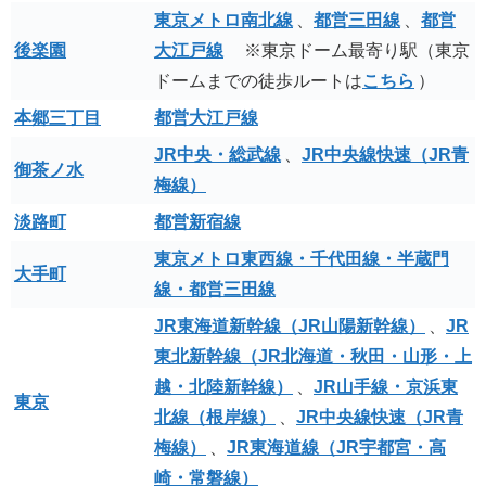
東京メトロ南北線
、
都営三田線
、
都営
後楽園
大江戸線
※東京ドーム最寄り駅（東京
ドームまでの徒歩ルートは
こちら
）
本郷三丁目
都営大江戸線
JR中央・総武線
、
JR中央線快速（JR青
御茶ノ水
梅線）
淡路町
都営新宿線
東京メトロ東西線・千代田線・半蔵門
大手町
線・都営三田線
JR東海道新幹線（JR山陽新幹線）
、
JR
東北新幹線（JR北海道・秋田・山形・上
越・北陸新幹線）
、
JR山手線・京浜東
東京
北線（根岸線）
、
JR中央線快速（JR青
梅線）
、
JR東海道線（JR宇都宮・高
崎・常磐線）