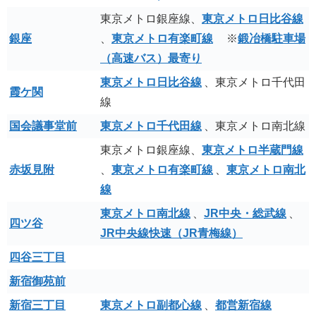
東京メトロ銀座線、
東京メトロ日比谷線
銀座
、
東京メトロ有楽町線
※
鍛冶橋駐車場
（高速バス）最寄り
東京メトロ日比谷線
、東京メトロ千代田
霞ケ関
線
国会議事堂前
東京メトロ千代田線
、東京メトロ南北線
東京メトロ銀座線、
東京メトロ半蔵門線
赤坂見附
、
東京メトロ有楽町線
、
東京メトロ南北
線
東京メトロ南北線
、
JR中央・総武線
、
四ツ谷
JR中央線快速（JR青梅線）
四谷三丁目
新宿御苑前
新宿三丁目
東京メトロ副都心線
、
都営新宿線