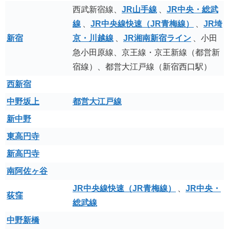
西武新宿線、
JR山手線
、
JR中央・総武
線
、
JR中央線快速（JR青梅線）
、
JR埼
新宿
京・川越線
、
JR湘南新宿ライン
、小田
急小田原線、京王線・京王新線（都営新
宿線）、都営大江戸線（新宿西口駅）
西新宿
中野坂上
都営大江戸線
新中野
東高円寺
新高円寺
南阿佐ヶ谷
JR中央線快速（JR青梅線）
、
JR中央・
荻窪
総武線
中野新橋