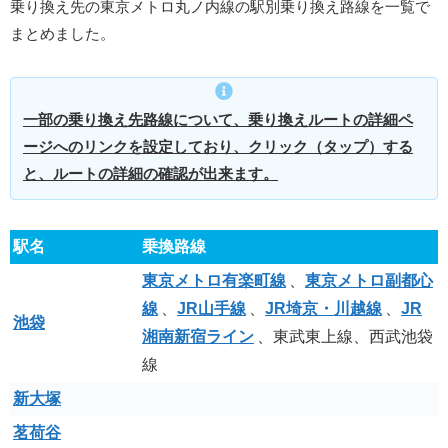
乗り換え先の東京メトロ丸ノ内線の駅別乗り換え路線を一覧で
まとめました。
一部の乗り換え先路線について、乗り換えルートの詳細ペ
ージへのリンクを設定しており、クリック（タップ）する
と、ルートの詳細の確認が出来ます。
駅名
乗換路線
東京メトロ有楽町線
、
東京メトロ副都心
線
、
JR山手線
、
JR埼京・川越線
、
JR
池袋
湘南新宿ライン
、東武東上線、西武池袋
線
新大塚
茗荷谷