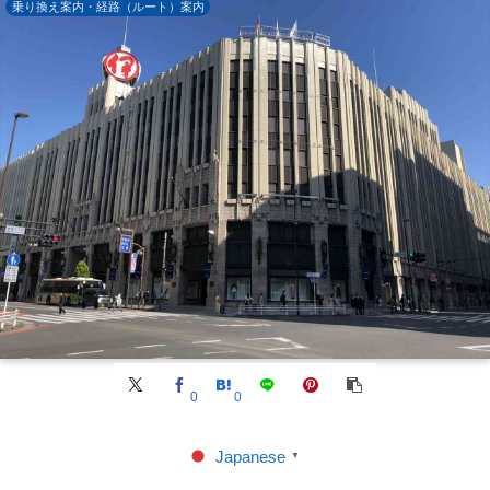
乗り換え案内・経路（ルート）案内
0
0
Japanese
▼