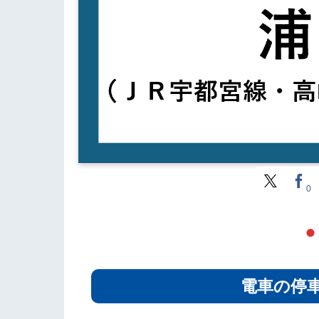
0
電車の停