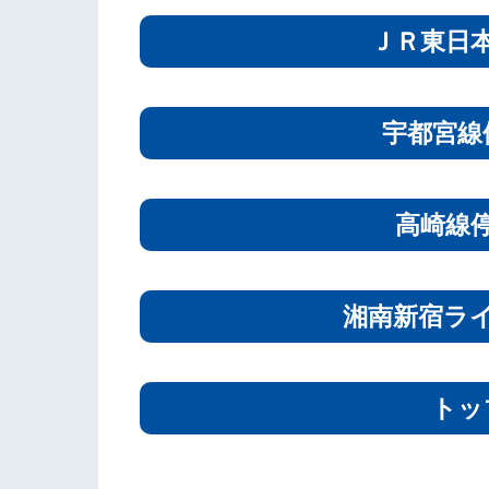
ＪＲ東日
宇都宮線
高崎線
湘南新宿ラ
トッ