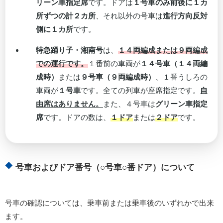
リーン車指定席
です。ドアは
１号車のみ前後に１カ
所ずつの計２カ所
、それ以外の号車は
進行方向反対
側に１カ所
です。
特急踊り子・湘南号
は、
１４両編成または９両編成
での運行です。
１番前の車両が
１４号車（１４両編
成時）
または
９号車（９両編成時）
、１番うしろの
車両が
１号車
です。全ての列車が座席指定です。
自
由席はありません。
また、４号車は
グリーン車指定
席
です。ドアの数は、
１ドア
または
２ドア
です。
号車およびドア番号（○号車○番ドア）について
号車の確認については、乗車前または乗車後のいずれかで出来
ます。