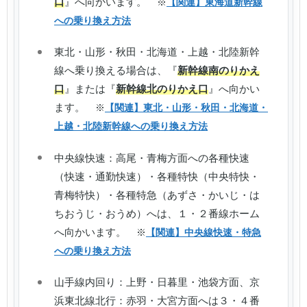
口
』へ向かいます。
※
【関連】東海道新幹線
への乗り換え方法
東北・山形・秋田・北海道・上越・北陸新幹
線へ乗り換える場合は、『
新幹線南のりかえ
口
』または『
新幹線北のりかえ口
』へ向かい
ます。
※
【関連】東北・山形・秋田・北海道・
上越・北陸新幹線への乗り換え方法
中央線快速：高尾・青梅方面への各種快速
（快速・通勤快速）・各種特快（中央特快・
青梅特快）・各種特急（あずさ・かいじ・は
ちおうじ・おうめ）へは、１・２番線ホーム
へ向かいます。
※
【関連】中央線快速・特急
への乗り換え方法
山手線内回り：上野・日暮里・池袋方面、京
浜東北線北行：赤羽・大宮方面へは３・４番