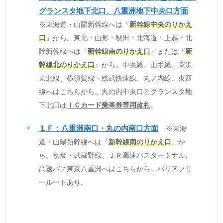
グランスタ地下北口、八重洲地下中央口方面
※東海道・山陽新幹線へは『
新幹線中央のりかえ
口
』から。東北・山形・秋田・北海道・上越・北
陸新幹線へは『
新幹線南のりかえ口
』または『
新
幹線北のりかえ口
』から。中央線、山手線、京浜
東北線、横須賀線・総武快速線、丸ノ内線、東西
線へはこちらから。丸の内中央口とグランスタ地
下北口は
ＩＣカード乗車券専用改札
。
１Ｆ：八重洲南口・丸の内南口方面
※東海
道・山陽新幹線へは『
新幹線南のりかえ口
』か
ら。京葉・武蔵野線、ＪＲ高速バスターミナル、
高速バス東京八重洲へはこちらから。バリアフリ
ールートあり。