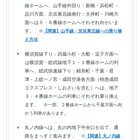
線ホームへ、山手線外回り：新橋・浜松町・
品川方面、京浜東北線南行：大井町・川崎方
面へは５・６番線ホームへそれぞれ向かいま
す。
※
【関連】山手線・京浜東北線への乗り換
え方法
横須賀線下り：武蔵小杉・大船・逗子方面へ
は横須賀・総武線地下１・２番線ホームの列
車へ、総武快速線下り：錦糸町・千葉・君
津・上総一ノ宮・成田空港各方面（特急成田
エクスプレス・しおさいを含む）へは、地下
３・４番線ホームの列車にそれぞれ乗り換え
ます。
※一部、２番線ホームから千葉方面へ向
かう列車があります。
丸ノ内線へは、丸の内地下中央口を出て、通
路をまっすぐ進みます。
※
【関連】丸ノ内線