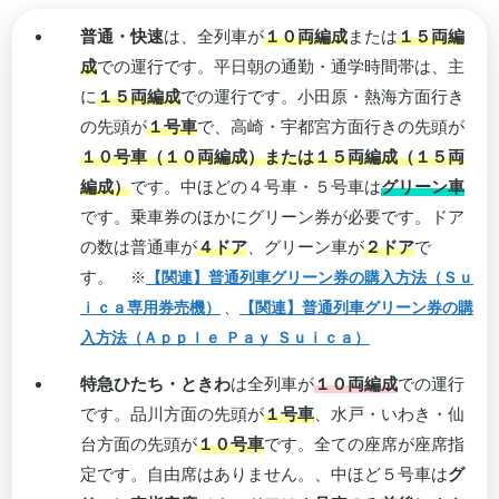
普通・快速
は、全列車が
１０両編成
または
１５両編
成
での運行です。平日朝の通勤・通学時間帯は、主
に
１５両編成
での運行です。小田原・熱海方面行き
の先頭が
１号車
で、高崎・宇都宮方面行きの先頭が
１０号車（１０両編成）または１５両編成（１５両
編成）
です。中ほどの４号車・５号車は
グリーン車
です。乗車券のほかにグリーン券が必要です。ドア
の数は普通車が
４ドア
、グリーン車が
２ドア
で
す。
※
【関連】普通列車グリーン券の購入方法（Ｓｕ
ｉｃａ専用券売機）
、
【関連】普通列車グリーン券の購
入方法（Ａｐｐｌｅ Ｐａｙ Ｓｕｉｃａ）
特急ひたち・ときわ
は全列車が
１０両編成
での運行
です。品川方面の先頭が
１号車
、水戸・いわき・仙
台方面の先頭が
１０号車
です。全ての座席が座席指
定です。自由席はありません。、中ほど５号車は
グ