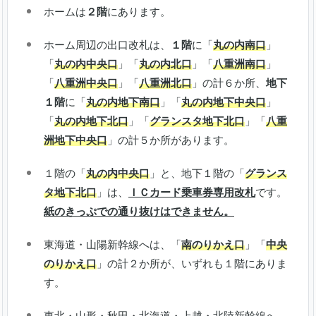
ホームは
２階
にあります。
ホーム周辺の出口改札は、
１階
に「
丸の内南口
」
「
丸の内中央口
」「
丸の内北口
」「
八重洲南口
」
「
八重洲中央口
」「
八重洲北口
」の計６か所、
地下
１階
に「
丸の内地下南口
」「
丸の内地下中央口
」
「
丸の内地下北口
」「
グランスタ地下北口
」「
八重
洲地下中央口
」の計５か所があります。
１階の「
丸の内中央口
」と、地下１階の「
グランス
タ地下北口
」は、
ＩＣカード乗車券専用改札
です。
紙のきっぷでの通り抜けはできません。
東海道・山陽新幹線へは、「
南のりかえ口
」「
中央
のりかえ口
」の計２か所が、いずれも１階にありま
す。
東北・山形・秋田・北海道・上越・北陸新幹線へ