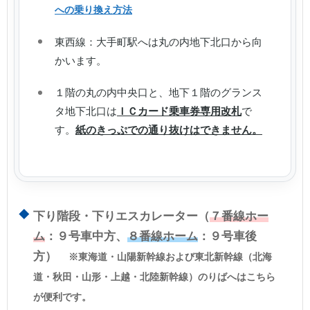
への乗り換え方法
東西線：大手町駅へは丸の内地下北口から向
かいます。
１階の丸の内中央口と、地下１階のグランス
タ地下北口は
ＩＣカード乗車券専用改札
で
す。
紙のきっぷでの通り抜けはできません。
下り階段・下りエスカレーター（
７番線ホー
ム
：９号車中方、
８番線ホーム
：９号車後
方）
※東海道・山陽新幹線および東北新幹線（北海
道・秋田・山形・上越・北陸新幹線）のりばへはこちら
が便利です。